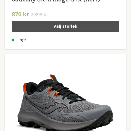
870 kr
2 899 kr
Välj storlek
I lager