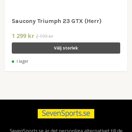
Saucony Triumph 23 GTX (Herr)
1 299 kr
2 199 kr
Välj storlek
I lager
SevenSports.se är det personliga alternativet till de