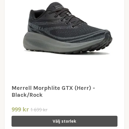
Merrell Morphlite GTX (Herr) -
Black/Rock
999 kr
1 699 kr
Välj storlek