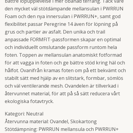
bättre löpupplevelse i mer obanad terräng. Tack vare
den mycket väl stötdämpande mellansulan i PWRRUN
Foam och den nya innersulan i PWRRUN+, samt god
flexibilitet passar Peregrine 14 även för löpning på
grus och partier av asfalt. Den unika och trail
anpassade FORMFIT-passformen skapar en optimal
och individuellt omslutande passform runtom hela
foten. Toppen av mellansulan anatomiskt fotformad
för att vagga in foten och ge bättre stöd kring häl och
hålfot. Ovanifrån kramas foten om på ett bekvämt och
stabilt sätt med hjälp av en slitstark, formbar, sömlös
och väl ventilerande mesh. Ovandelen är tillverkad i
återvunnet material, för att på så sätt reducera vårt
ekologiska fotavtryck.
Kategori: Neutral
Återvunna material: Ovandel, Skokartong
Stötdämpning: PWRRUN mellansula och PWRRUN+