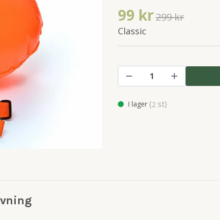
99 kr
299 kr
Classic
(
st)
I lager
2
ivning