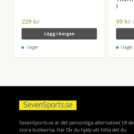
l
229 kr
99 kr
Lägg i korgen
I lager
I lager
SevenSports.se är det personliga alternativet till de
stora butikerna. Här får du hjälp att hitta det du