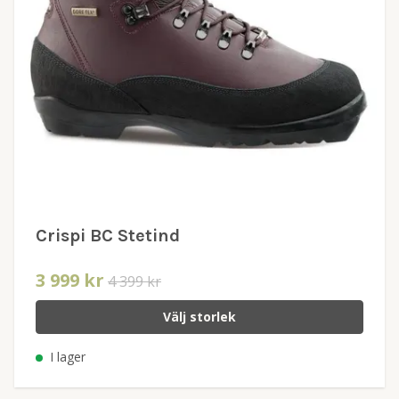
Crispi BC Stetind
3 999 kr
4 399 kr
Välj storlek
I lager