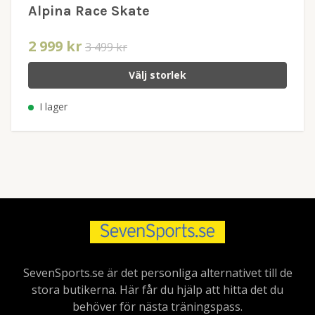
Alpina Race Skate
2 999 kr
3 499 kr
Välj storlek
I lager
SevenSports.se är det personliga alternativet till de
stora butikerna. Här får du hjälp att hitta det du
behöver för nästa träningspass.