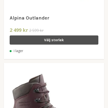
Alpina Outlander
2 499 kr
2 599 kr
Välj storlek
I lager