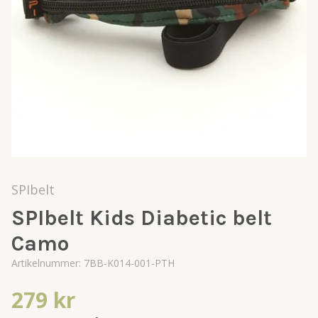
SPIbelt
SPIbelt Kids Diabetic belt
Camo
Artikelnummer:
7BB-K014-001-PTH
279 kr