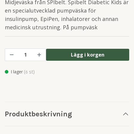
Midjeväska från SPIbelt. Spibelt Diabetic Kids är
en specialutvecklad pumpväska för
insulinpump, EpiPen, inhalatorer och annan
medicinsk utrustning. På pumpväsk
Lägg i korgen
(
st)
I lager
6
Produktbeskrivning