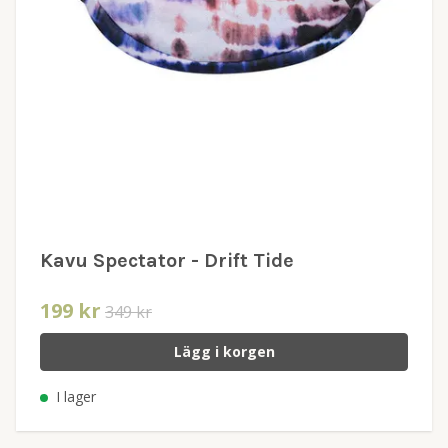
Kavu Spectator - Drift Tide
199 kr
349 kr
Lägg i korgen
I lager