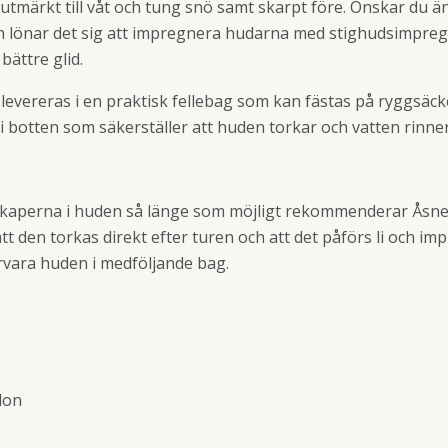
utmärkt till våt och tung snö samt skarpt före. Önskar du ä
 lönar det sig att impregnera hudarna med stighudsimpre
ättre glid.
levereras i en praktisk fellebag som kan fästas på ryggsäcken
i botten som säkerställer att huden torkar och vatten rinne
skaperna i huden så länge som möjligt rekommenderar Åsnes
tt den torkas direkt efter turen och att det påförs li och i
vara huden i medföljande bag.
lon