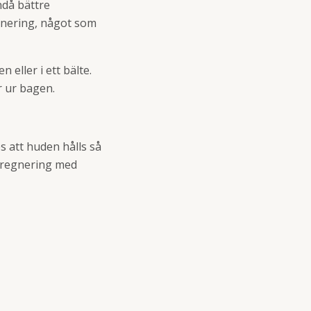
ndå bättre
gnering, något som
 eller i ett bälte.
r ur bagen.
 att huden hålls så
mpregnering med