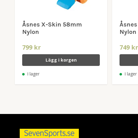
Åsnes X-Skin 58mm
Åsnes
Nylon
Nylon
799 kr
749 k
Lägg i korgen
I lager
I lager