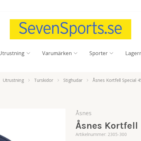
Utrustning
Varumärken
Sporter
Lager
Utrustning
Turskidor
Stighudar
Åsnes Kortfell Special 
Åsnes
Åsnes Kortfell
Artikelnummer:
2305-300