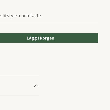
litstyrka och fäste.
Lägg i korgen