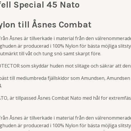
ell Special 45 Nato
Nylon till Åsnes Combat
från Åsnes är tillverkade i material från den välrenommerad
tighuden är producerad i 100% Nylon för bästa möjliga slitsty
tmärkt till våt och tung snö samt skarpt före.
TECTOR som skyddar huden mot slitage och säkrar att den hå
bäst till mediumbreda fjällskidor som Amundsen, Amundsen
.
NATO, är tillpassed Åsnes Combat Nato med hål for extremfäs
från Åsnes är tillverkade i material från den välrenommerad
tighuden är producerad i 100% Nylon för bästa möjliga slitsty