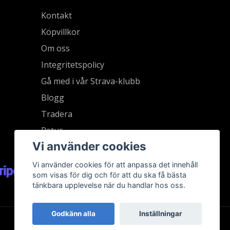
Kontakt
Köpvillkor
Om oss
Integritetspolicy
Gå med i vår Strava-klubb
Blogg
Tradera
Retur
Vi använder cookies
Vi använder cookies för att anpassa det innehåll
som visas för dig och för att du ska få bästa
tänkbara upplevelse när du handlar hos oss.
Godkänn alla
Inställningar