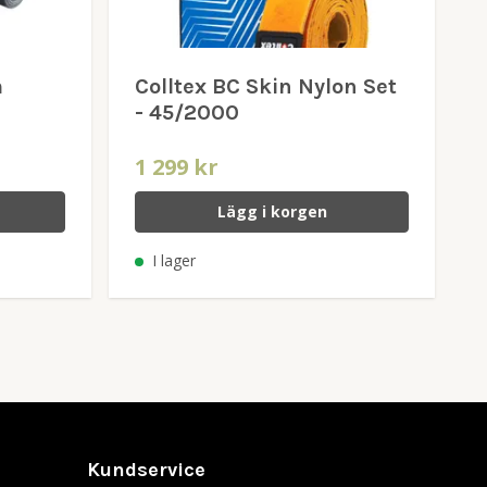
m
Colltex BC Skin Nylon Set
- 45/2000
1 299 kr
Lägg i korgen
I lager
Kundservice