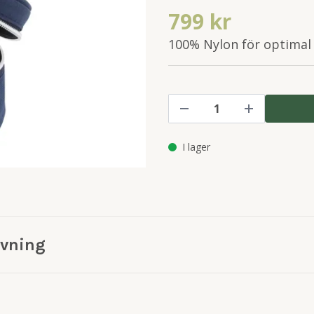
799 kr
100% Nylon för optimal s
I lager
ivning