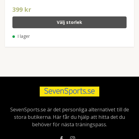
399 kr
Välj storlek
I lager
SevenSports.se är det personliga alternativet till de
stora butikerna. Här får du hjälp att hitta det du
behöver för nästa träningspass.