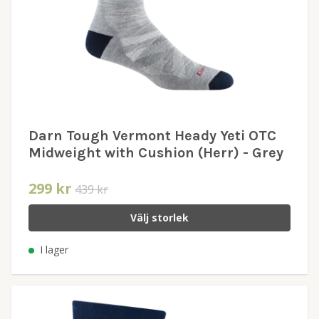
Darn Tough Vermont Heady Yeti OTC
Midweight with Cushion (Herr) - Grey
299 kr
439 kr
Välj storlek
I lager