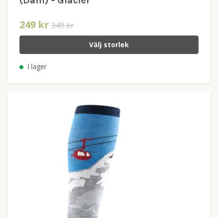
(Dam) - Glacier
249 kr
349 kr
Välj storlek
I lager