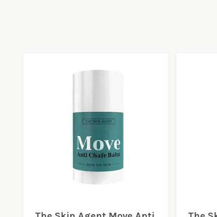
The Skin Agent Move Anti
The S