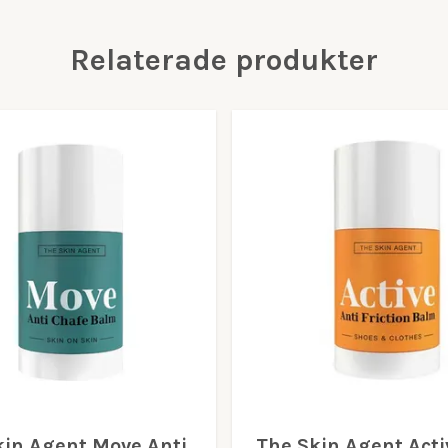
Relaterade produkter
kin Agent Move Anti
The Skin Agent Acti