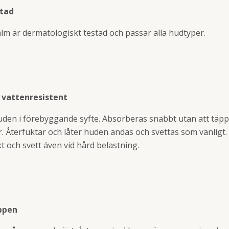
stad
Balm är dermatologiskt testad och passar alla hudtyper.
 vattenresistent
uden i förebyggande syfte. Absorberas snabbt utan att täppa
r. Återfuktar och låter huden andas och svettas som vanligt. 
t och svett även vid hård belastning.
ppen