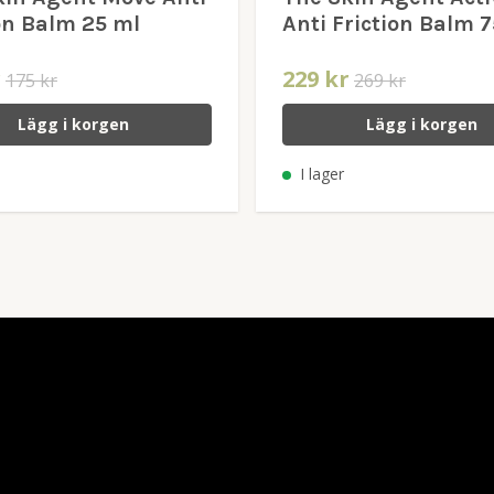
on Balm 25 ml
Anti Friction Balm 
r
229 kr
175 kr
269 kr
Lägg i korgen
Lägg i korgen
I lager