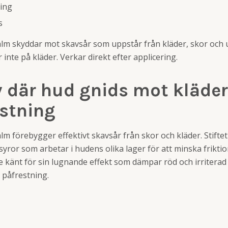
ning
s
Balm skyddar mot skavsår som uppstår från kläder, skor och 
r inte på kläder. Verkar direkt efter applicering.
 där hud gnids mot kläder
ustning
alm förebygger effektivt skavsår från skor och kläder. Stifte
ror som arbetar i hudens olika lager för att minska friktion
e känt för sin lugnande effekt som dämpar röd och irriterad 
 påfrestning.