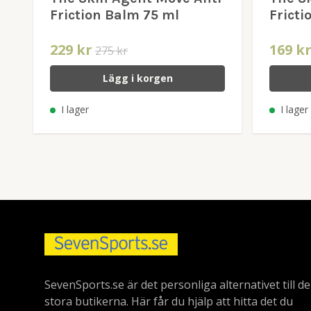
Friction Balm 75 ml
Fricti
229 kr
169 k
275 kr
Lägg i korgen
I lager
I lager
SevenSports.se är det personliga alternativet till de
stora butikerna. Här får du hjälp att hitta det du