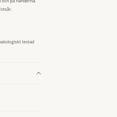
en och på händerna.
fotsår.
matologiskt testad