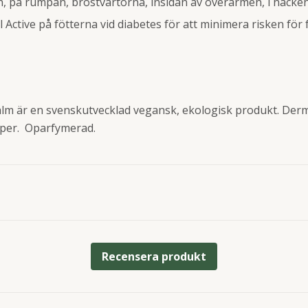
en, på rumpan, bröstvårtorna, insidan av överarmen, i nack
Active på fötterna vid diabetes för att minimera risken för 
Balm är en svenskutvecklad vegansk, ekologisk produkt. Der
yper. Oparfymerad.
Recensera produkt