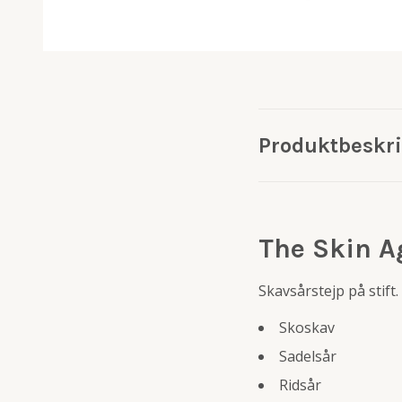
Produktbeskr
The Skin A
Skavsårstejp på stift
Skoskav
Sadelsår
Ridsår