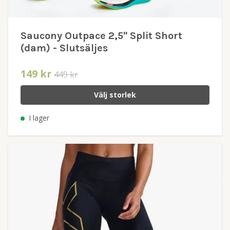
Saucony Outpace 2,5" Split Short
(dam) - Slutsäljes
149 kr
449 kr
Välj storlek
I lager