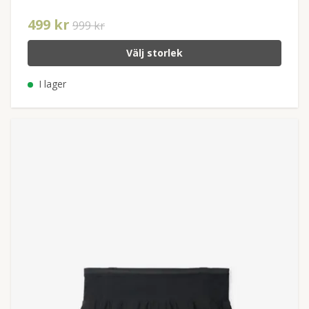
499 kr
999 kr
Välj storlek
I lager