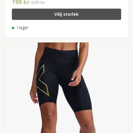
199 kr
649 kr
Välj storlek
I lager