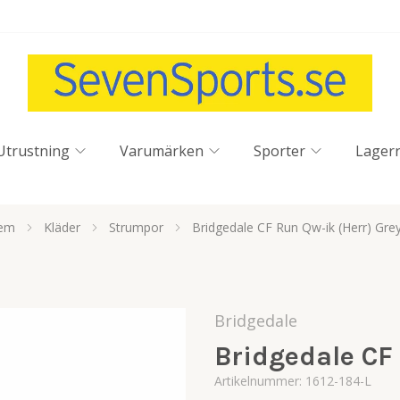
Utrustning
Varumärken
Sporter
Lager
em
Kläder
Strumpor
Bridgedale CF Run Qw-ik (Herr) Gre
Bridgedale
Bridgedale CF
Artikelnummer:
1612-184-L