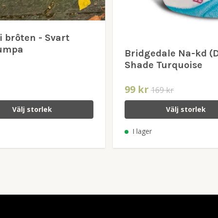
i brôten - Svart
rumpa
Bridgedale Na-kd (
Shade Turquoise
r
99 kr
169 kr
Välj storlek
Välj storlek
I lager