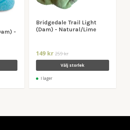
Bridgedale Trail Light
(Dam) - Natural/Lime
Dam) -
149 kr
259 kr
Välj storlek
I lager