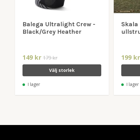
Balega Ultralight Crew -
Skala 
Black/Grey Heather
ullst
149 kr
199 k
179 kr
Välj storlek
I lager
I lager