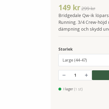
149 kr
299 kr
Bridgedale Qw-ik löpars
Running. 3/4 Crew-höjd
dämpning och skydd und
Storlek
(
st)
I lager
1