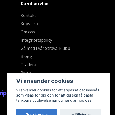
Kundservice
Kontakt
Köpvillkor
Om oss
Integritetspolicy
Gå med i vår Strava-klubb
Blogg
Tradera
Retur
Vi använder cookies
Vi använder cookies för att anpassa det innehåll
som visas för dig och för att du ska få bästa
tänkbara upplevelse när du handlar hos oss.
Godkänn alla
Inställningar