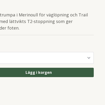
trumpa i Merinoull för väglöpning och Trail
 med lättvikts T2-stoppning som ger
er foten.
Lägg i korgen