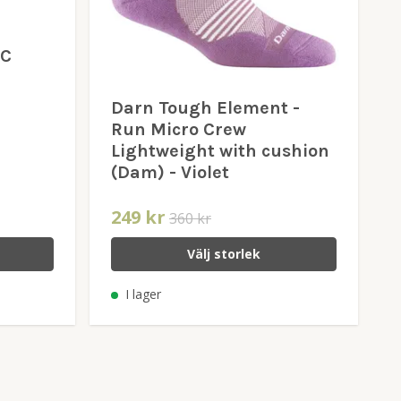
XC
Darn Tough Element -
Run Micro Crew
Lightweight with cushion
(Dam) - Violet
249 kr
360 kr
Välj storlek
I lager