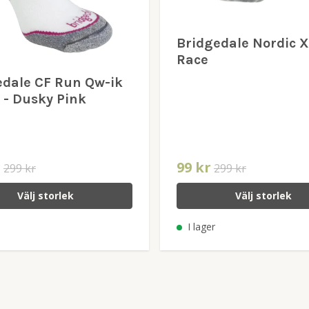
Bridgedale Nordic 
Race
edale CF Run Qw-ik
 - Dusky Pink
r
99 kr
299 kr
299 kr
Välj storlek
Välj storlek
I lager