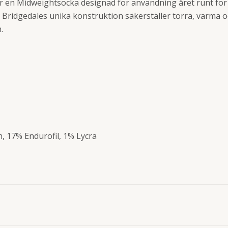
r en Midweightsocka designad för användning året runt för
Bridgedales unika konstruktion säkerställer torra, varma o
.
, 17% Endurofil, 1% Lycra