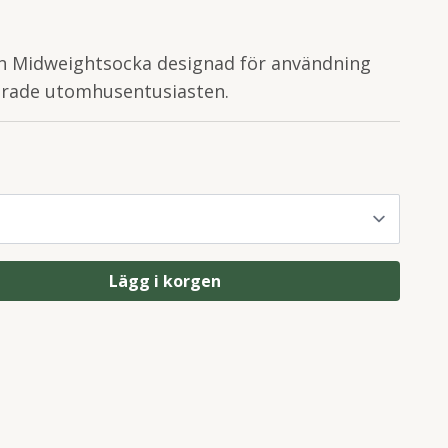
en Midweightsocka designad för användning
kerade utomhusentusiasten.
Lägg i korgen