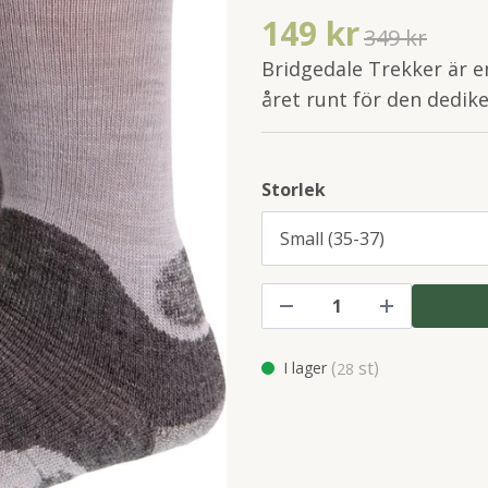
149 kr
349 kr
Bridgedale Trekker är 
året runt för den dedi
Storlek
(
st)
I lager
28