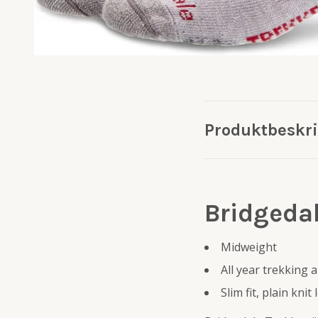
Produktbeskr
Bridgeda
Midweight
All year trekking
Slim fit, plain knit