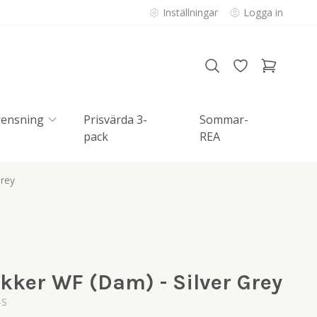
Inställningar
Logga in
rensning
Prisvärda 3-
Sommar-
pack
REA
Grey
kker WF (Dam) - Silver Grey
-S