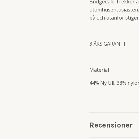
Bridgedale Trekker ä
utomhusentusiasten. 
på och utanför stigen
3 ÅRS GARANTI
Material
44% Ny Ull, 38% nylon
Recensioner