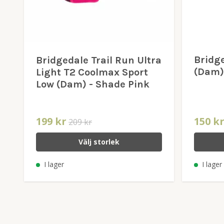
Bridg
Bridgedale Trail Run Ultra
(Dam)
Light T2 Coolmax Sport
Low (Dam) - Shade Pink
199 kr
150 k
209 kr
Välj storlek
I lager
I lager