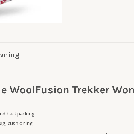
ivning
le WoolFusion Trekker Wo
 and backpacking
 leg, cushioning