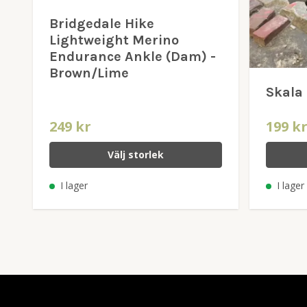
Bridgedale Hike
Lightweight Merino
Endurance Ankle (Dam) -
Brown/Lime
Skala 
249 kr
199 k
Välj storlek
I lager
I lager