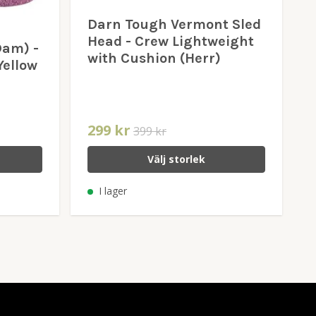
Darn Tough Vermont Sled
Head - Crew Lightweight
Dam) -
with Cushion (Herr)
Yellow
299 kr
399 kr
Välj storlek
I lager