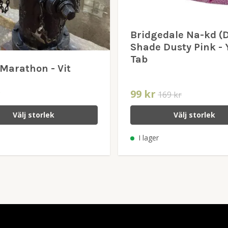
Bridgedale Na-kd (
Shade Dusty Pink - 
Tab
Marathon - Vit
r
99 kr
169 kr
Välj storlek
Välj storlek
I lager