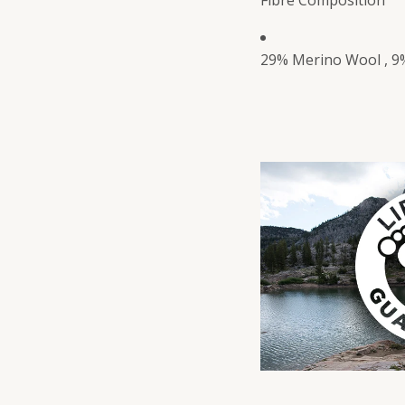
Fibre Composition
29% Merino Wool , 9%