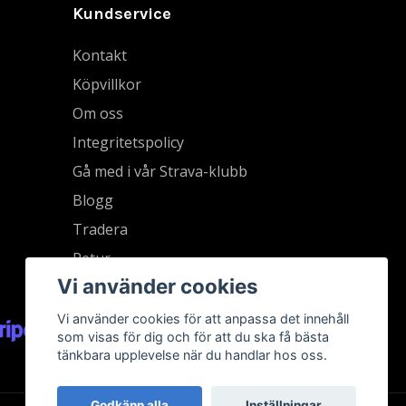
Kundservice
Kontakt
Köpvillkor
Om oss
Integritetspolicy
Gå med i vår Strava-klubb
Blogg
Tradera
Retur
Vi använder cookies
Vi använder cookies för att anpassa det innehåll
som visas för dig och för att du ska få bästa
tänkbara upplevelse när du handlar hos oss.
Godkänn alla
Inställningar