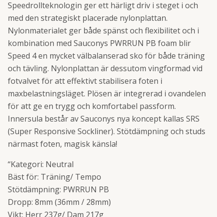
Speedrollteknologin ger ett härligt driv i steget i och
med den strategiskt placerade nylonplattan.
Nylonmaterialet ger både spänst och flexibilitet och i
kombination med Sauconys PWRRUN PB foam blir
Speed 4 en mycket välbalanserad sko för både träning
och tävling. Nylonplattan är dessutom vingformad vid
fotvalvet för att effektivt stabilisera foten i
maxbelastningsläget. Plösen är integrerad i ovandelen
för att ge en trygg och komfortabel passform.
Innersula består av Sauconys nya koncept kallas SRS
(Super Responsive Sockliner). Stötdämpning och studs
närmast foten, magisk känsla!
“Kategori: Neutral
Bäst för: Träning/ Tempo
Stötdämpning: PWRRUN PB
Dropp: 8mm (36mm / 28mm)
Vikt: Herr 237g/ Dam 217g