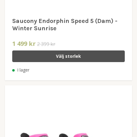
Saucony Endorphin Speed 5 (Dam) -
Winter Sunrise
1 499 kr
2 399 kr
Välj storlek
I lager