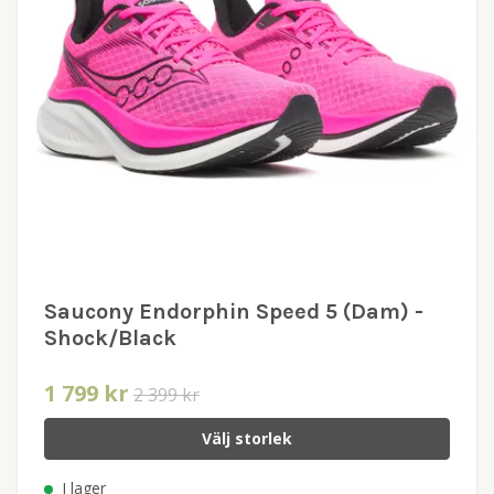
Saucony Endorphin Speed 5 (Dam) -
Shock/Black
1 799 kr
2 399 kr
Välj storlek
I lager