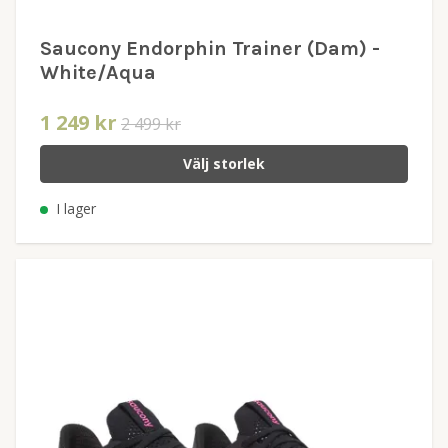
Saucony Endorphin Trainer (Dam) -
White/Aqua
1 249 kr
2 499 kr
Välj storlek
I lager