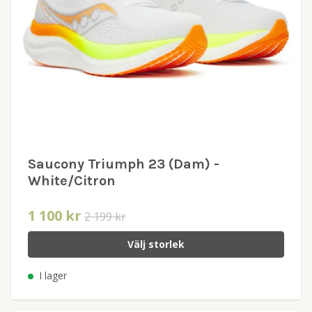
Saucony Triumph 23 (Dam) -
White/Citron
1 100 kr
2 199 kr
Välj storlek
I lager