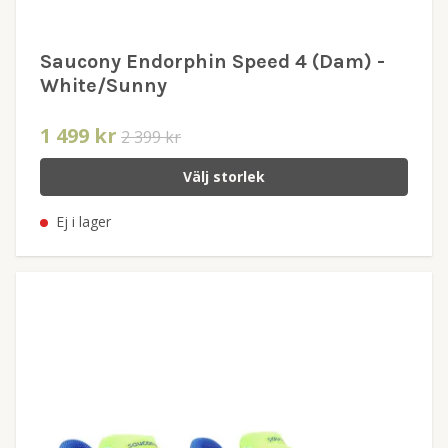
Saucony Endorphin Speed 4 (Dam) -
White/Sunny
1 499 kr
2 399 kr
Välj storlek
Ej i lager