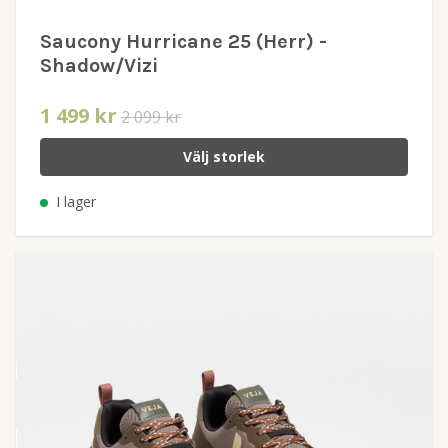
Saucony Hurricane 25 (Herr) -
Shadow/Vizi
1 499 kr
2 099 kr
Välj storlek
I lager