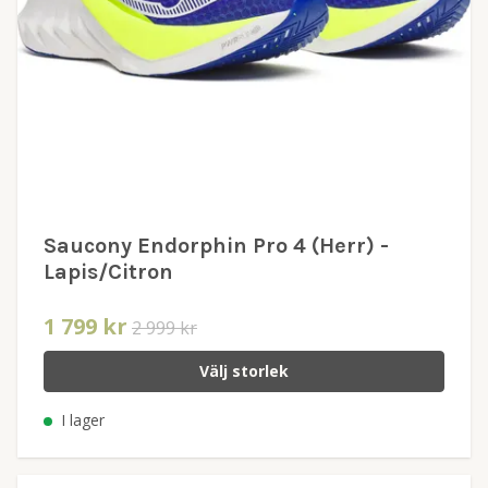
Saucony Endorphin Pro 4 (Herr) -
Lapis/Citron
1 799 kr
2 999 kr
Välj storlek
I lager