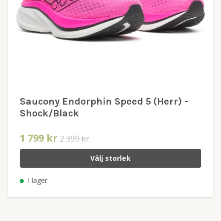
Saucony Endorphin Speed 5 (Herr) -
Shock/Black
1 799 kr
2 399 kr
Välj storlek
I lager