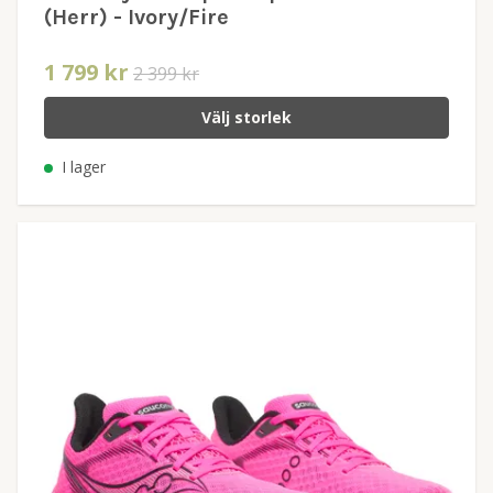
(Herr) - Ivory/Fire
1 799 kr
2 399 kr
Välj storlek
I lager