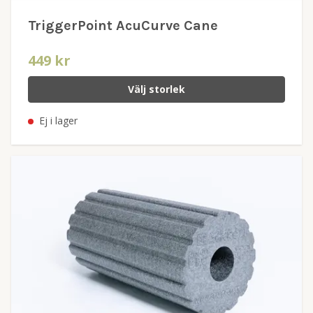
TriggerPoint AcuCurve Cane
449 kr
Välj storlek
Ej i lager