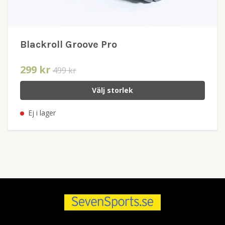
Blackroll Groove Pro
299 kr
499 kr
Välj storlek
Ej i lager