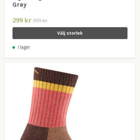
Gray
299 kr
399 kr
Välj storlek
I lager