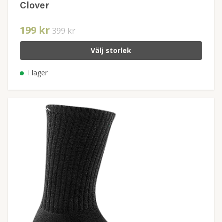
Clover
199 kr
399 kr
Välj storlek
I lager