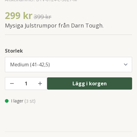
299 kr
399 kr
Mysiga Julstrumpor från Darn Tough.
Storlek
Lägg i korgen
(
st)
I lager
3