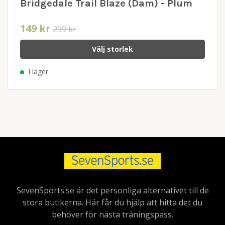
Bridgedale Trail Blaze (Dam) - Plum
149 kr
299 kr
Välj storlek
I lager
SevenSports.se är det personliga alternativet till de
stora butikerna. Här får du hjälp att hitta det du
behöver för nästa träningspass.