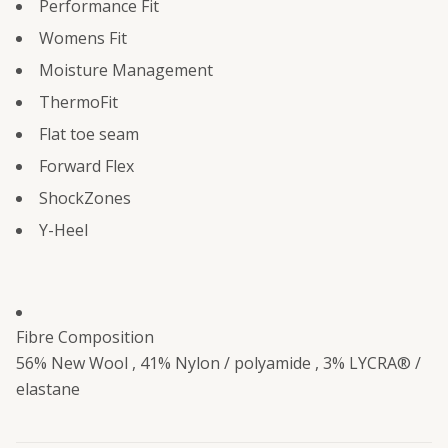
Performance Fit
Womens Fit
Moisture Management
ThermoFit
Flat toe seam
Forward Flex
ShockZones
Y-Heel
Fibre Composition
56% New Wool , 41% Nylon / polyamide , 3% LYCRA® /
elastane